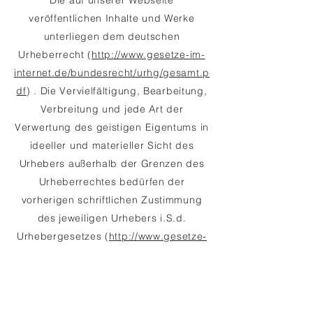
Die auf unserer Webseite
veröffentlichen Inhalte und Werke
unterliegen dem deutschen
Urheberrecht (
http://www.gesetze-im-
internet.de/bundesrecht/urhg/gesamt.p
df
) . Die Vervielfältigung, Bearbeitung,
Verbreitung und jede Art der
Verwertung des geistigen Eigentums in
ideeller und materieller Sicht des
Urhebers außerhalb der Grenzen des
Urheberrechtes bedürfen der
vorherigen schriftlichen Zustimmung
des jeweiligen Urhebers i.S.d.
Urhebergesetzes (
http://www.gesetze-
im-
internet.de/bundesrecht/urhg/gesamt.p
df
). Downloads und Kopien dieser
Seite sind nur für den privaten und